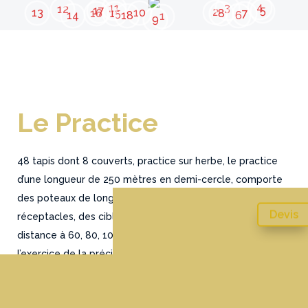
4
11
3
12
17
5
2
13
10
7
16
8
15
14
18
6
1
9
Le Practice
48 tapis dont 8 couverts, practice sur herbe, le practice
d’une longueur de 250 mètres en demi-cercle, comporte
des poteaux de longueur/hauteur, des paniers cibles
Devis
réceptacles, des cibles ludiques, des indicateurs de
distance à 60, 80, 100, 135, 150 et 200 mètres pour
l’exercice de la précision, bunker longs coups et de
nombreuses cibles pour travailler toutes les distances
(approches, wedging et grand jeu).