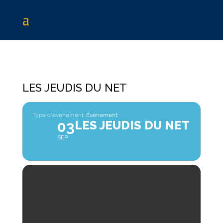
LES JEUDIS DU NET
Type d'événement
Événement
03
LES JEUDIS DU NET
SEP